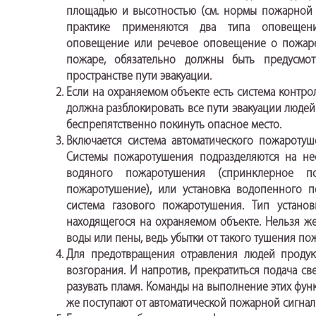
площадью и высотностью (см.
нормы пожарной 
практике применяются два типа опове
оповещение
или
речевое оповещение
о пожаре
пожаре, обязательно должны быть предусмот
пространстве пути эвакуации.
Если на охраняемом объекте есть система контро
должна разблокировать все пути эвакуации людей
беспрепятственно покинуть опасное место.
Включается система автоматического пожаротуш
Системы пожаротушения подразделяются на нес
водяного пожаротушения (спринклерное по
пожаротушение), или установка водопенного 
система газового пожаротушения. Тип устан
находящегося на охраняемом объекте. Нельзя ж
воды или пены, ведь убытки от такого тушения по
Для предотвращения отравления людей продук
возгорания. И напротив, прекратиться подача св
разувать пламя. Команды на выполнение этих фун
же поступают от автоматической пожарной сигнал