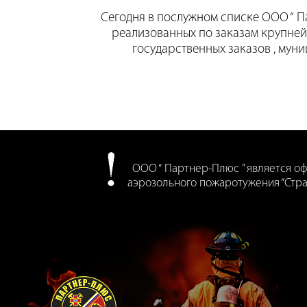
Сегодня в послужном списке ООО “ П
реализованных по заказам крупней
государственных заказов , муни
ООО “ Партнер-Плюс ” является 
аэрозольного пожаротужения “Стра