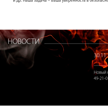
и др. Наша задача – Ваша уверенность в безопасн
НОВОСТИ
30.11
Новый н
49-21-0